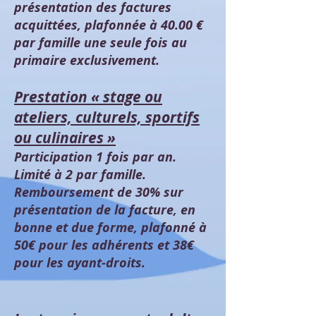
présentation des factures
acquittées, plafonnée à 40.00 €
par famille une seule fois au
primaire exclusivement.
Prestation « stage ou
ateliers, culturels, sportifs
ou culinaires »
Participation 1 fois par an.
Limité à 2 par famille.
Remboursement de 30% sur
présentation de la facture, en
bonne et due forme, plafonné à
50€ pour les adhérents et 38€
pour les ayant-droits.